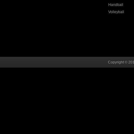
Handball
Volleyball
Copyright © 201