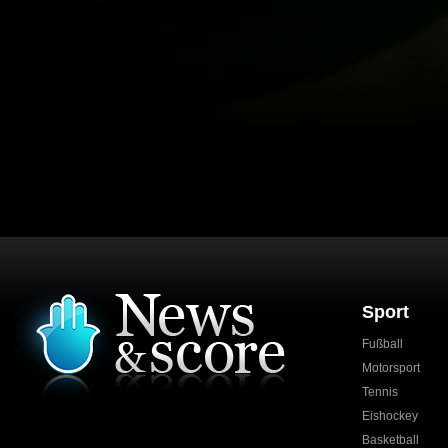
Sport
Fußball
Motorsport
Tennis
Eishockey
Basketball