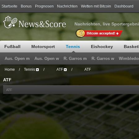
Startseite
Bonus
Prognosen
Nachrichten
Wetten mit Bitcoin
Dashboard
Nachrichten, live Sportergebn
Fußball
Motorsport
Tennis
Eishockey
Basket
Aus. Open m
Aus. Open w
R. Garros m
R. Garros w
Wimbledo
Home
/
Tennis
/
ATF
/
ATF
ATF
ATF