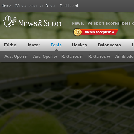
Home
Сómo apostar con Bitcoin
Dashboard
News, live sport scores, bets 
Fútbol
Motor
Tenis
Hockey
Baloncesto
H
Aus. Open m
Aus. Open w
R. Garros m
R. Garros w
Wimbledo