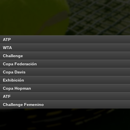
ATP
WTA
Challenge
Copa Federación
Copa Davis
Exhibición
Copa Hopman
ATF
Challenge Femenino