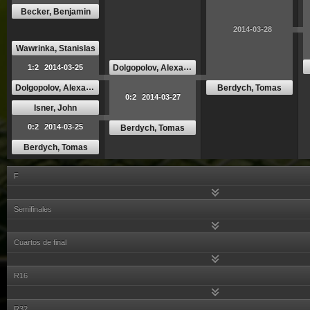
Becker, Benjamin
2014-03-28
Wawrinka, Stanislas
Dolgopolov, Alexandr
1:2
2014-03-25
Dolgopolov, Alexandr
Berdych, Tomas
0:2
2014-03-27
Isner, John
0:2
2014-03-25
Berdych, Tomas
Berdych, Tomas
F
Semifinales
Cuartos de final
R16
R32