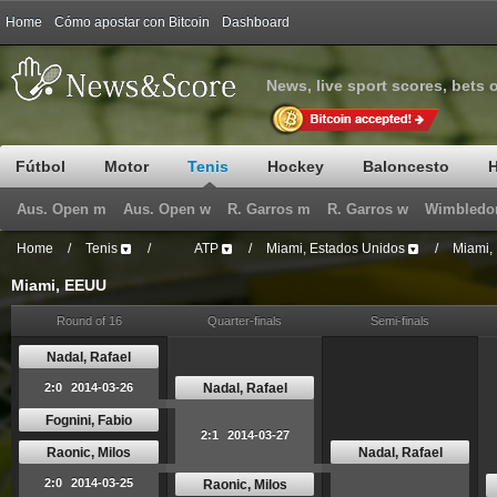
Home
Сómo apostar con Bitcoin
Dashboard
News, live sport scores, bets 
Fútbol
Motor
Tenis
Hockey
Baloncesto
H
Aus. Open m
Aus. Open w
R. Garros m
R. Garros w
Wimbledo
Home
/
Tenis
/
ATP
/
Miami, Estados Unidos
/
Miami,
Miami, EEUU
Round of 16
Quarter-finals
Semi-finals
Nadal, Rafael
Nadal, Rafael
2:0
2014-03-26
Fognini, Fabio
2:1
2014-03-27
Raonic, Milos
Nadal, Rafael
2:0
2014-03-25
Raonic, Milos