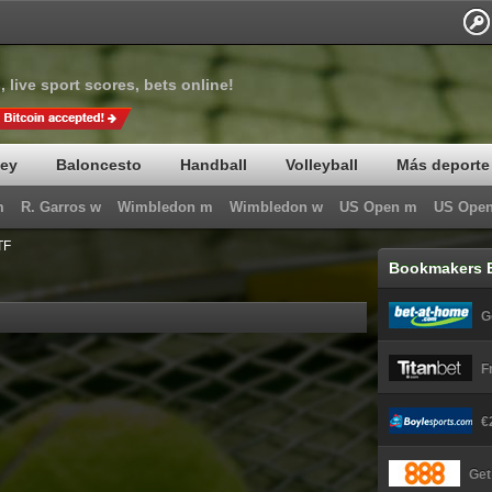
 live sport scores, bets online!
ey
Baloncesto
Handball
Volleyball
Más deporte
m
R. Garros w
Wimbledon m
Wimbledon w
US Open m
US Ope
TF
Bookmakers 
G
F
€
Get