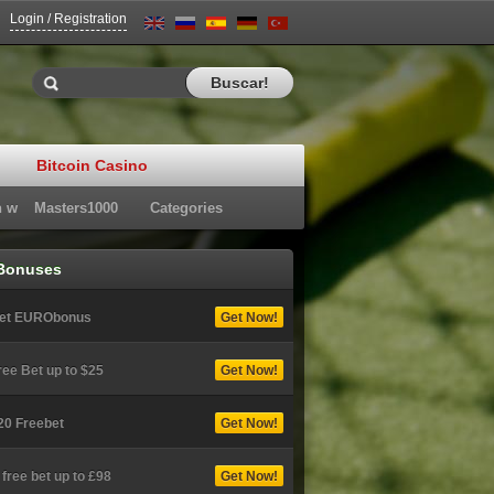
Login / Registration
Buscar!
Bitcoin Casino
n w
Masters1000
Categories
Bonuses
et EURObonus
Get Now!
ree Bet up to $25
Get Now!
20 Freebet
Get Now!
 free bet up to £98
Get Now!