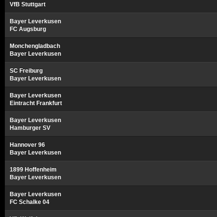
VfB Stuttgart
Bayer Leverkusen
FC Augsburg
Monchengladbach
Bayer Leverkusen
SC Freiburg
Bayer Leverkusen
Bayer Leverkusen
Eintracht Frankfurt
Bayer Leverkusen
Hamburger SV
Hannover 96
Bayer Leverkusen
1899 Hoffenheim
Bayer Leverkusen
Bayer Leverkusen
FC Schalke 04