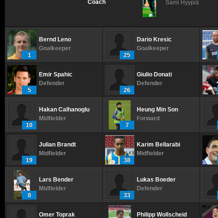
Coach
Sami Hyypiä
Bernd Leno
Dario Kresic
Goalkeeper
Goalkeeper
1
25
Emir Spahic
Giulio Donati
Defender
Defender
5
26
Hakan Calhanoglu
Heung Min Son
Midfielder
Forward
10
7
Julian Brandt
Karim Bellarabi
Midfielder
Midfielder
19
38
Lars Bender
Lukas Boeder
Midfielder
Defender
8
33
Omer Toprak
Philipp Wollscheid