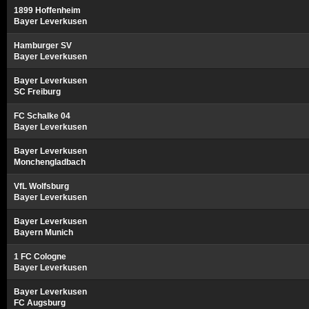
1899 Hoffenheim
Bayer Leverkusen
Hamburger SV
Bayer Leverkusen
Bayer Leverkusen
SC Freiburg
FC Schalke 04
Bayer Leverkusen
Bayer Leverkusen
Monchengladbach
VfL Wolfsburg
Bayer Leverkusen
Bayer Leverkusen
Bayern Munich
1 FC Cologne
Bayer Leverkusen
Bayer Leverkusen
FC Augsburg