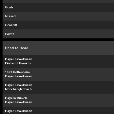
Goals
Missed
Goal diff
Points
Head to Head
Bayer Leverkusen
Eintracht Frankfurt
1899 Hoffenheim
Bayer Leverkusen
Bayer Leverkusen
Monchengladbach
Bayern Munich
Bayer Leverkusen
Bayer Leverkusen