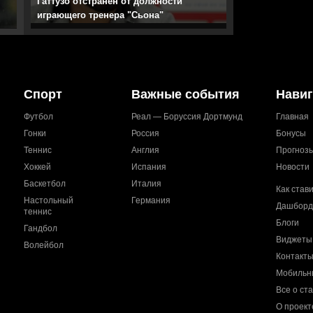
Гаттузо отстранен от должности
играющего тренера "Сьона"
Спорт
Важные события
Нави
Футбол
Реал — Боруссия Дортмунд
Главная
Гонки
Россия
Бонусы
Теннис
Англия
Прогноз
Хоккей
Испания
Новости
Баскетбол
Италия
Как став
Настольный
Германия
Дашборд
теннис
Блоги
Гандбол
Виджеты
Волейбол
Контакт
Мобильн
Все о ст
О проект