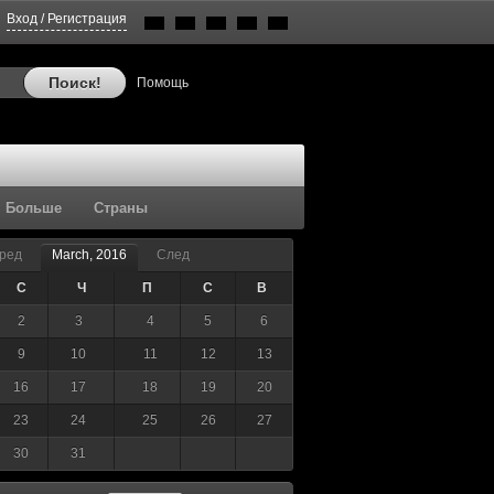
Вход / Регистрация
Поиск!
Помощь
Больше
Страны
ред
March, 2016
След
С
Ч
П
С
В
2
3
4
5
6
9
10
11
12
13
16
17
18
19
20
23
24
25
26
27
30
31