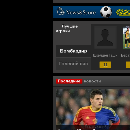
Лучшие
игроки
Бомбардир
Шкелцен Гаши
Бера
Голевой пас
11
Последние
новости