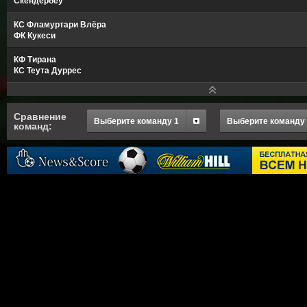
Скендербеу
КС Фламуртари Влёра
ФК Кукеси
КФ Тирана
КС Теута Дуррес
Сравнение
Выберите команду 1
Выберите команду
команд: