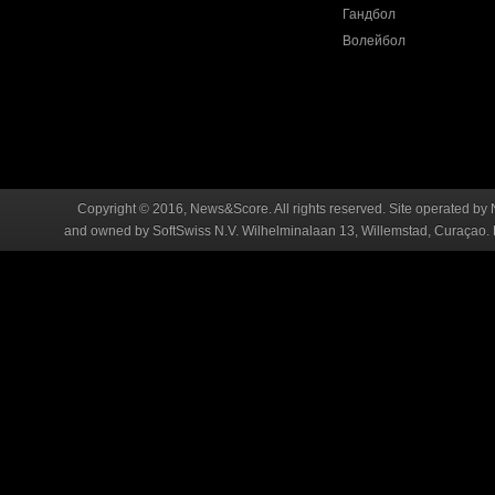
Гандбол
Волейбол
Copyright © 2016, News&Score. All rights reserved. Site operated by 
and owned by SoftSwiss N.V. Wilhelminalaan 13, Willemstad, Curaçao. R