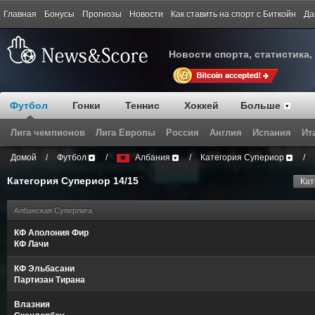
Главная
Бонусы
Прогнозы
Новости
Как ставить на спорт с Биткойн
Да
Новости спорта, статистика,
Футбол
Гонки
Теннис
Хоккей
Больше
Лига чемпионов
Лига Европы
Россия
Англия
Испания
Ит
Домой
/
Футбол
/
Албания
/
Категория Супериор
/
Категория Супериор 14/15
Кат
Албанская Суперлига
КФ Аполония Фир
КФ Лачи
КФ Эльбасани
Партизан Тирана
Влазния