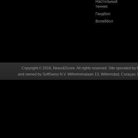
Настольный
теннис
Гандбол
Волейбол
Copyright © 2016, News&Score. All rights reserved. Site operated by 
and owned by SoftSwiss N.V. Wilhelminalaan 13, Willemstad, Curaçao. R