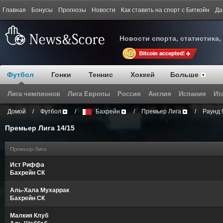
Главная
Бонусы
Прогнозы
Новости
Как ставить на спорт с Биткойн
Да
Новости спорта, статистика,
Футбол
Гонки
Теннис
Хоккей
Больше
Лига чемпионов
Лига Европы
Россия
Англия
Испания
Ит
Домой
/
Футбол
/
Бахрейн
/
Премьер Лига
/
Раунд 
Премьер Лига 14/15
Премьер-Лига
Ист Риффа
Бахрейн СК
Аль-Хала Мухаррак
Бахрейн СК
Малкия Клуб