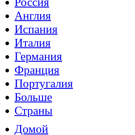
Россия
Англия
Испания
Италия
Германия
Франция
Португалия
Больше
Страны
Домой