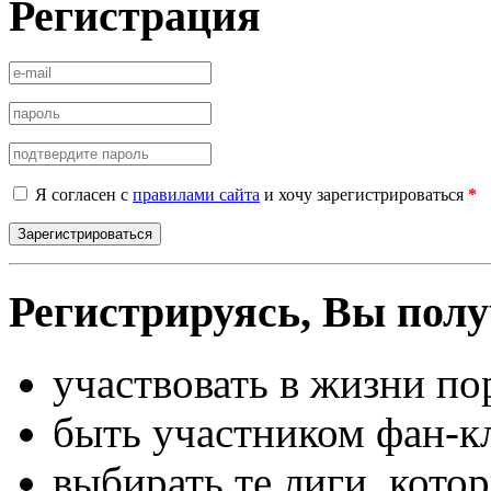
Регистрация
Я согласен с
правилами сайта
и хочу зарегистрироваться
*
Регистрируясь, Вы полу
участвовать в жизни по
быть участником фан-к
выбирать те лиги, кото