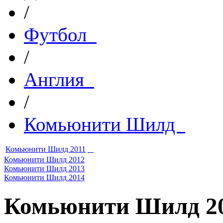
/
Футбол
/
Англия
/
Комьюнити Шилд
Комьюнити Шилд 2011
Комьюнити Шилд 2012
Комьюнити Шилд 2013
Комьюнити Шилд 2014
Комьюнити Шилд 2