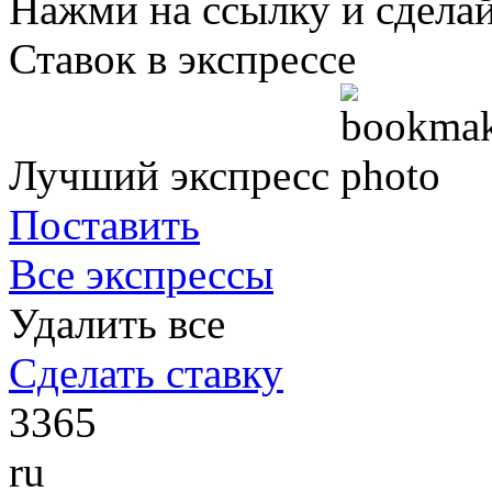
Нажми на ссылку и сделай
Ставок в экспрессе
Лучший экспресс
Поставить
Все экспрессы
Удалить все
Сделать ставку
3365
ru