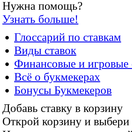
Нужна помощь?
Узнать больше!
Глоссарий по ставкам
Виды ставок
Финансовые и игровые 
Всё о букмекерах
Бонусы Букмекеров
Добавь ставку в корзину
Открой корзину и выбери