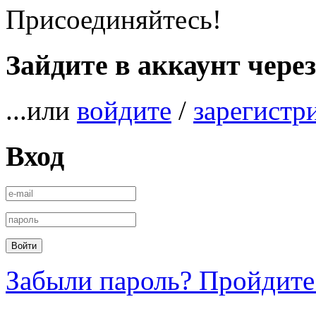
Присоединяйтесь!
Зайдите в аккаунт чере
...или
войдите
/
зарегистр
Вход
Забыли пароль? Пройдите 