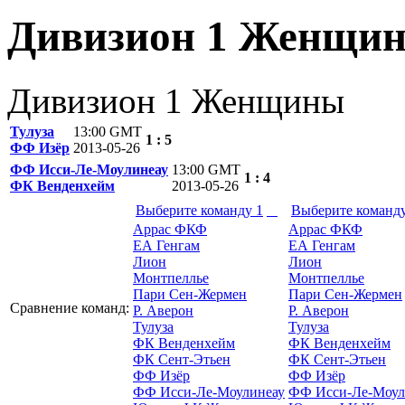
Дивизион 1 Женщин
Дивизион 1 Женщины
Тулуза
13:00 GMT
1 : 5
ФФ Изёр
2013-05-26
ФФ Исси-Ле-Моулинеау
13:00 GMT
1 : 4
ФК Венденхейм
2013-05-26
Выберите команду 1
Выберите команду
Аррас ФКФ
Аррас ФКФ
ЕА Генгам
ЕА Генгам
Лион
Лион
Монтпеллье
Монтпеллье
Пари Сен-Жермен
Пари Сен-Жермен
Сравнение команд:
Р. Аверон
Р. Аверон
Тулуза
Тулуза
ФК Венденхейм
ФК Венденхейм
ФК Сент-Этьен
ФК Сент-Этьен
ФФ Изёр
ФФ Изёр
ФФ Исси-Ле-Моулинеау
ФФ Исси-Ле-Моул