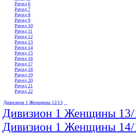
Раунд 6
Раунд 7
Раунд 8
Раунд 9
Раунд 10
Раунд 11
Раунд 12
Раунд 13
Раунд 14
Раунд 15
Раунд 16
Раунд 17
Раунд 18
Раунд 19
Раунд 20
Раунд 21
Раунд 22
Дивизион 1 Женщины 12/13
Дивизион 1 Женщины 13/
Дивизион 1 Женщины 14/