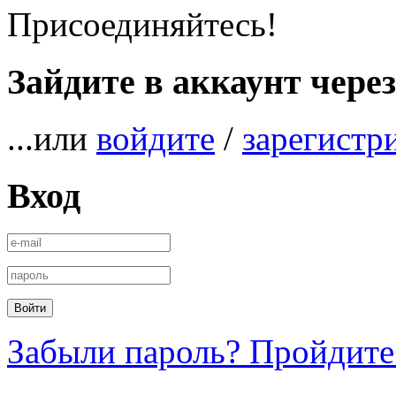
Присоединяйтесь!
Зайдите в аккаунт чере
...или
войдите
/
зарегистр
Вход
Забыли пароль? Пройдите 