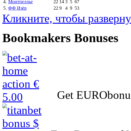
4.
Монтпеллье
22
14
3
5
67
5.
ФФ Изёр
22
9
4
9
53
Кликните, чтобы разверну
Bookmakers Bonuses
Get EURObon