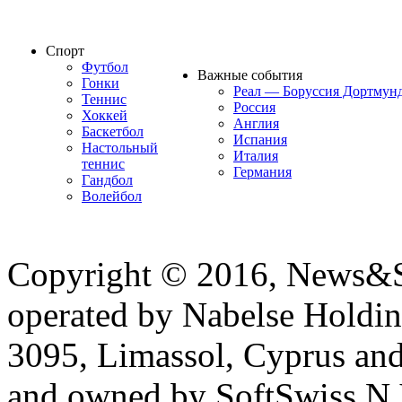
Спорт
Футбол
Важные события
Гонки
Реал — Боруссия Дортмун
Теннис
Россия
Хоккей
Англия
Баскетбол
Испания
Настольный
Италия
теннис
Германия
Гандбол
Волейбол
Copyright © 2016, News&Sco
operated by Nabelse Holdi
3095, Limassol, Cyprus and 
and owned by SoftSwiss N.