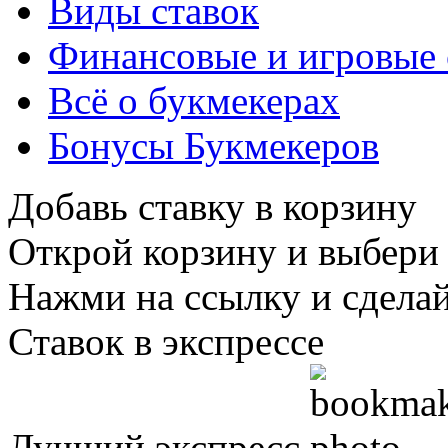
Виды ставок
Финансовые и игровые 
Всё о букмекерах
Бонусы Букмекеров
Добавь ставку в корзину
Открой корзину и выбери
Нажми на ссылку и сделай
Ставок в экспрессе
Лучший экспресс