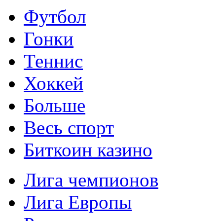
Футбол
Гонки
Теннис
Хоккей
Больше
Весь спорт
Биткоин казино
Лига чемпионов
Лига Европы