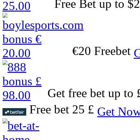
Free Bet up to $
€20 Freebet
G
Get free bet up to
Free bet 25 £
Get Now