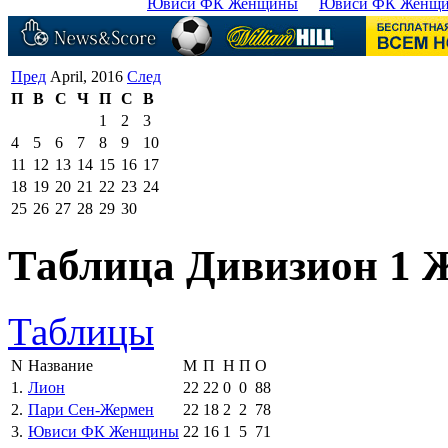
Ювиси ФК Женщины
Ювиси ФК Женщ
Пред
April, 2016
След
П
В
С
Ч
П
С
В
1
2
3
4
5
6
7
8
9
10
11
12
13
14
15
16
17
18
19
20
21
22
23
24
25
26
27
28
29
30
Таблица Дивизион 1 
Таблицы
N
Название
M
П
Н
П
О
1.
Лион
22
22
0
0
88
2.
Пари Сен-Жермен
22
18
2
2
78
3.
Ювиси ФК Женщины
22
16
1
5
71