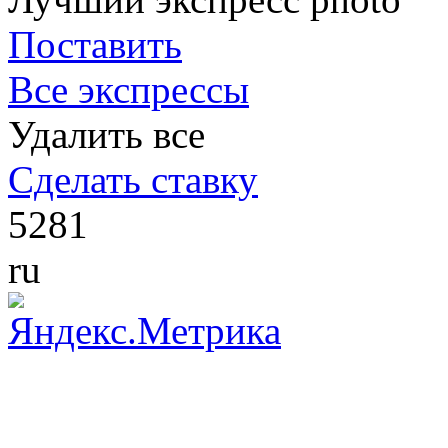
Поставить
Все экспрессы
Удалить все
Сделать ставку
5281
ru