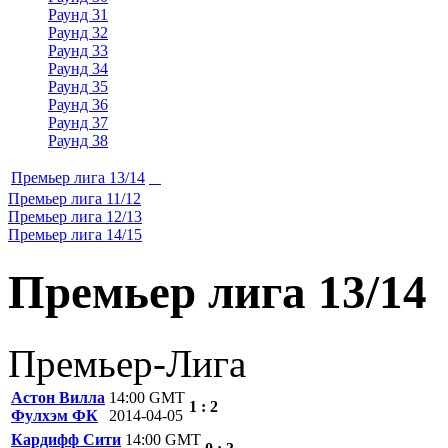
Раунд 31
Раунд 32
Раунд 33
Раунд 34
Раунд 35
Раунд 36
Раунд 37
Раунд 38
Премьер лига 13/14
Премьер лига 11/12
Премьер лига 12/13
Премьер лига 14/15
Премьер лига 13/14
Премьер-Лига
Астон Вилла
14:00 GMT
1 : 2
Фулхэм ФК
2014-04-05
Кардифф Сити
14:00 GMT