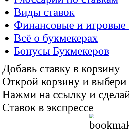
Виды ставок
Финансовые и игровые 
Всё о букмекерах
Бонусы Букмекеров
Добавь ставку в корзину
Открой корзину и выбери
Нажми на ссылку и сделай
Ставок в экспрессе