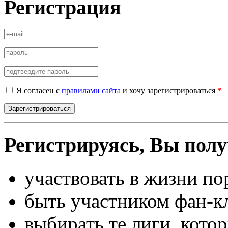
Регистрация
Я согласен с
правилами сайта
и хочу зарегистрироваться
*
Регистрируясь, Вы полу
участвовать в жизни по
быть участником фан-к
выбирать те лиги, кото