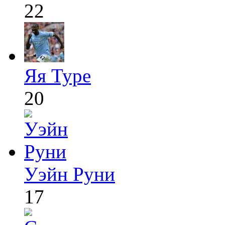
22
Яя Туре
20
Уэйн Руни
17