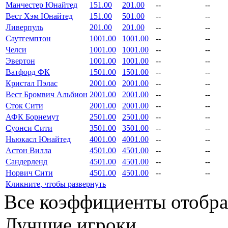
Манчестер Юнайтед
151.00
201.00
--
--
Вест Хэм Юнайтед
151.00
501.00
--
--
Ливерпуль
201.00
201.00
--
--
Саутгемптон
1001.00
1001.00
--
--
Челси
1001.00
1001.00
--
--
Эвертон
1001.00
1001.00
--
--
Ватфорд ФК
1501.00
1501.00
--
--
Кристал Пэлас
2001.00
2001.00
--
--
Вест Бромвич Альбион
2001.00
2001.00
--
--
Сток Сити
2001.00
2001.00
--
--
АФК Борнемут
2501.00
2501.00
--
--
Суонси Сити
3501.00
3501.00
--
--
Ньюкасл Юнайтед
4001.00
4001.00
--
--
Астон Вилла
4501.00
4501.00
--
--
Сандерленд
4501.00
4501.00
--
--
Норвич Сити
4501.00
4501.00
--
--
Кликните, чтобы развернуть
Все коэффициенты отобра
Лучшие игроки