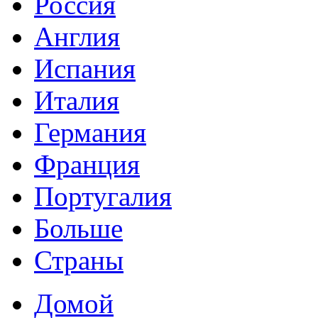
Россия
Англия
Испания
Италия
Германия
Франция
Португалия
Больше
Страны
Домой