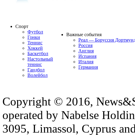
Спорт
Футбол
Важные события
Гонки
Реал — Боруссия Дортмун
Теннис
Россия
Хоккей
Англия
Баскетбол
Испания
Настольный
Италия
теннис
Германия
Гандбол
Волейбол
Copyright © 2016, News&Sco
operated by Nabelse Holdi
3095, Limassol, Cyprus and 