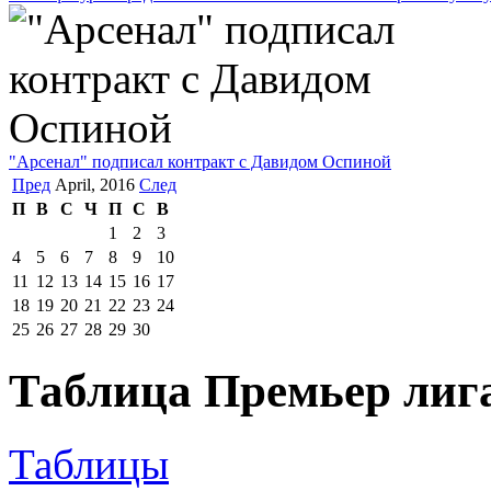
"Арсенал" подписал контракт с Давидом Оспиной
Пред
April, 2016
След
П
В
С
Ч
П
С
В
1
2
3
4
5
6
7
8
9
10
11
12
13
14
15
16
17
18
19
20
21
22
23
24
25
26
27
28
29
30
Таблица Премьер лига
Таблицы