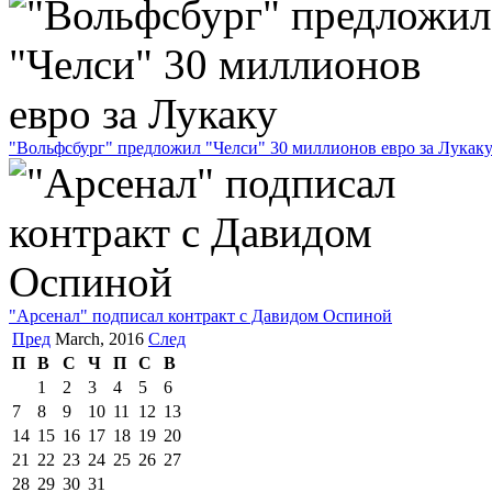
"Вольфсбург" предложил "Челси" 30 миллионов евро за Лукак
"Арсенал" подписал контракт с Давидом Оспиной
Пред
March, 2016
След
П
В
С
Ч
П
С
В
1
2
3
4
5
6
7
8
9
10
11
12
13
14
15
16
17
18
19
20
21
22
23
24
25
26
27
28
29
30
31