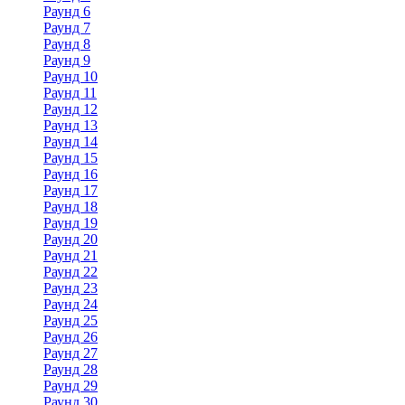
Раунд 6
Раунд 7
Раунд 8
Раунд 9
Раунд 10
Раунд 11
Раунд 12
Раунд 13
Раунд 14
Раунд 15
Раунд 16
Раунд 17
Раунд 18
Раунд 19
Раунд 20
Раунд 21
Раунд 22
Раунд 23
Раунд 24
Раунд 25
Раунд 26
Раунд 27
Раунд 28
Раунд 29
Раунд 30