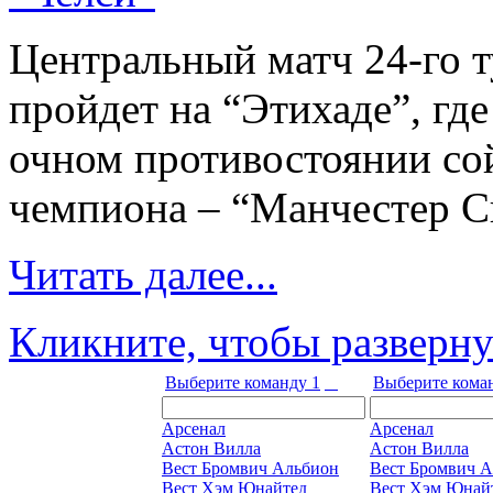
Центральный матч 24-го 
пройдет на “Этихаде”, где
очном противостоянии со
чемпиона – “Манчестер С
Читать далее...
Кликните, чтобы разверну
Выберите команду 1
Выберите кома
Арсенал
Арсенал
Астон Вилла
Астон Вилла
Вест Бромвич Альбион
Вест Бромвич 
Вест Хэм Юнайтед
Вест Хэм Юнай