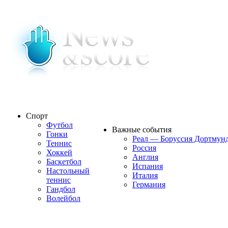
Спорт
Футбол
Важные события
Гонки
Реал — Боруссия Дортмун
Теннис
Россия
Хоккей
Англия
Баскетбол
Испания
Настольный
Италия
теннис
Германия
Гандбол
Волейбол