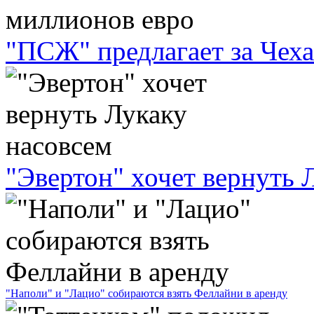
"ПСЖ" предлагает за Чеха
"Эвертон" хочет вернуть 
"Наполи" и "Лацио" собираются взять Феллайни в аренду