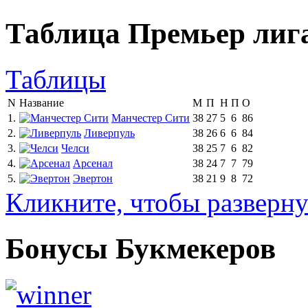
Таблица Премьер лига
Таблицы
N
Название
M
П
Н
П
О
1.
Манчестер Сити
38
27
5
6
86
2.
Ливерпуль
38
26
6
6
84
3.
Челси
38
25
7
6
82
4.
Арсенал
38
24
7
7
79
5.
Эвертон
38
21
9
8
72
Кликните, чтобы разверну
Бонусы Букмекеров