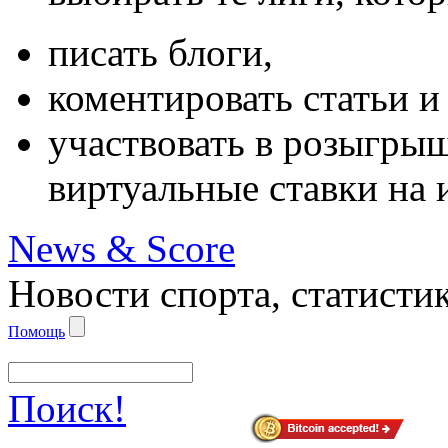
писать блоги,
коментировать статьи и
участвовать в розыгрыш
виртуальные ставки на 
News & Score
Новости спорта, статистик
Помощь
Поиск!