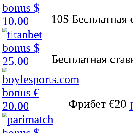
10$ Бесплатная 
Бесплатная став
Фрибет €20