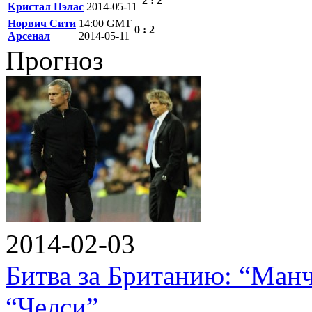
2 : 2
Кристал Пэлас
2014-05-11
Норвич Сити
14:00 GMT
0 : 2
Арсенал
2014-05-11
Прогноз
2014-02-03
Битва за Британию: “Ман
“Челси”