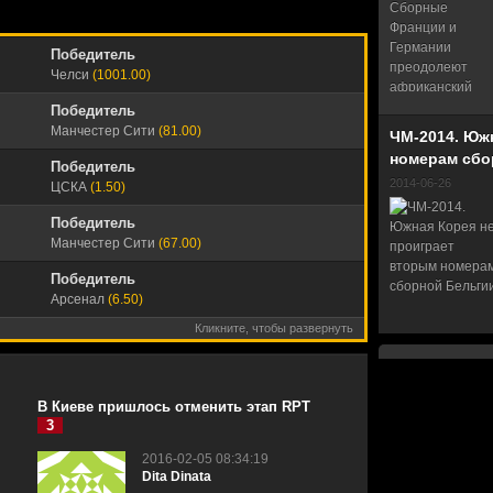
Победитель
Челси
(1001.00)
Победитель
Манчестер Сити
(81.00)
ЧМ-2014. Юж
номерам сбо
Победитель
2014-06-26
ЦСКА
(1.50)
Победитель
Манчестер Сити
(67.00)
Победитель
Арсенал
(6.50)
Кликните, чтобы развернуть
В Киеве пришлось отменить этап RPT
3
2016-02-05 08:34:19
Dita Dinata