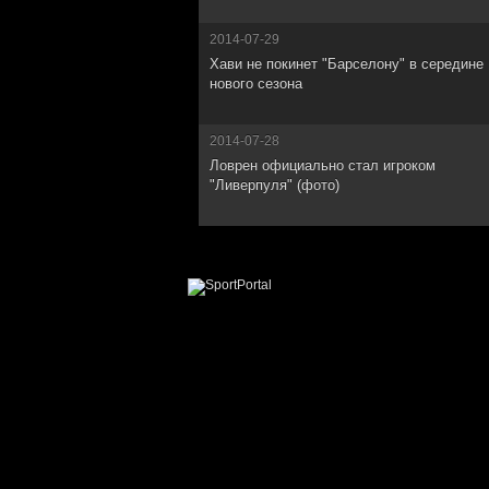
2014-07-29
Хави не покинет "Барселону" в середине
нового сезона
2014-07-28
Ловрен официально стал игроком
"Ливерпуля" (фото)