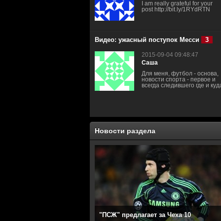
I am really grateful for your
post http://bit.ly/1RYdRTN
Видео: ужасный поступок Месси
3
2015-09-04 09:48:47
Саша
Для меня, футбол - основа,
новости спорта - первое и
всегда следившего где и куд
летит мяч и искавшего
прогнозы на спорт, ставки о
wowbet ru , оказались
самыми достойными,
выигрыш, который часто
получаю , это продукт их
прогнозирования, они
Новости раздела
профессиональные ребята,
и проход очень частый, и
любой матч красивый.
"ПСЖ" предлагает за Чеха 10