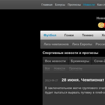
Главная
Бонусы
Прогнозы
Новости
Как с
Ново
Футбол
Гонки
Теннис
Х
Лига чемпионов
Лига Европы
Росси
Спортивные новости и прогнозы
Все новости
Букмекеры
Сочи-
Все
Новости
Прогнозы
28 июня. Чемпионат 
2013-06-27
В заключительном матче группового эта
будет пытаться вырвать путевку в плей-