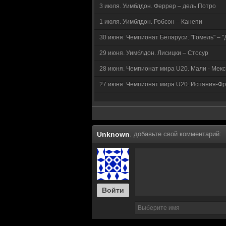
3 июля. Уимблдон. Феррер – дель Потро
1 июля. Уимблдон. Робсон – Канепи
30 июня. Чемпионат Беларуси. "Гомель" – 
29 июня. Уимблдон. Лисицки – Стосур
28 июня. Чемпионат мира U20. Мали - Мекс
27 июня. Чемпионат мира U20. Испания-Ф
Unknown
, добавьте свой комментарий:
Войти