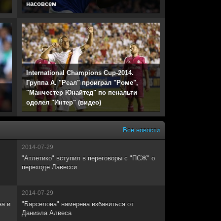
насовсем
International Champions Cup-2014.
Группа A. "Реал" проиграл "Роме",
"Манчестер Юнайтед" по пенальти
одолел "Интер" (видео)
Все новости
2014-07-29
"Атлетико" вступил в переговоры с "ПСЖ" о
переходе Лавесси
2014-07-29
на и
"Барселона" намерена избавиться от
Даниэла Алвеса