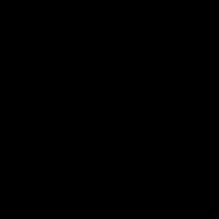
nal_04_05_2015_21_00/2015-