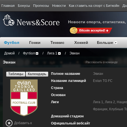
Главная
Бонусы
Прогнозы
Новости
Как ставить на спорт с Биткойн
Да
Новости спорта, статистика,
Футбол
Гонки
Теннис
Хоккей
Больше
Домой
/
Футбол
/
Лига 1
/
Эвиан
Эвиан
Рассказать о команде
Полное название
Эвиан
Таблицы
Календарь
Название латиницей
Evian TG FC
Страна
Основан
Лиги
Лига 1, Лига 2, Наци
Франции, Клубные Т
Домашний стадион
Добавить к
Официальный вебсайт