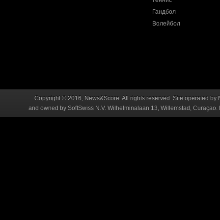
теннис
Гандбол
Волейбол
Copyright © 2016, News&Score. All rights reserved. Site operated by 
and owned by SoftSwiss N.V. Wilhelminalaan 13, Willemstad, Curaçao. R