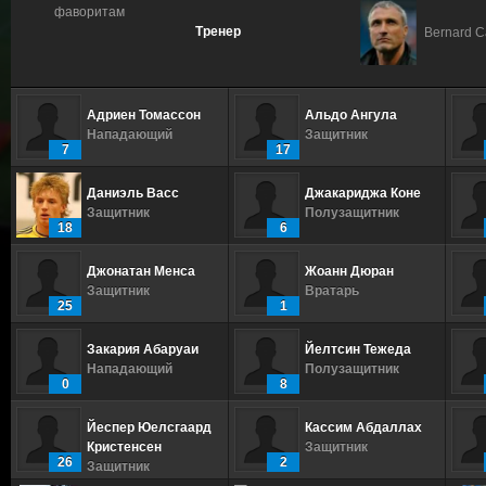
фаворитам
Тренер
Bernard C
Адриен Томассон
Альдо Ангула
Нападающий
Защитник
7
17
Даниэль Васс
Джакариджа Коне
Защитник
Полузащитник
18
6
Джонатан Менса
Жоанн Дюран
Защитник
Вратарь
25
1
Закария Абаруаи
Йелтсин Тежеда
Нападающий
Полузащитник
0
8
Йеспер Юелсгаард
Кассим Абдаллах
Кристенсен
Защитник
26
2
Защитник