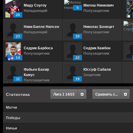
Миду Соугоу
Милош Нинкович
5
Нападающий
Полузащитник
20
Ники Билле Нилсен
Николас Бенецет
Нападающий
Полузащитник
23
10
Седрик Барбоса
Седрик Камбон
Полузащитник
Полузащитник
14
22
Фабьен Бахир
Юссуф Сабали
Камус
Защитник
11
19
Полузащитник
Статистика
Лига 1 14/15
Сравнить с...
Матчи
Победы
Ничьи