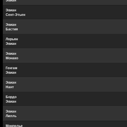
Эвиан
Эвиан
Сент-Этьен
Эвиан
Бастия
Лорьян
Эвиан
Эвиан
Монако
Генгам
Эвиан
Эвиан
Нант
Бордо
Эвиан
Эвиан
Лилль
Монпелье