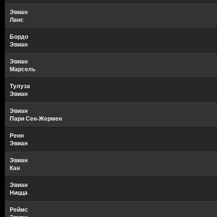
Эвиан
Ланс
Бордо
Эвиан
Эвиан
Марсель
Тулуза
Эвиан
Эвиан
Пари Сен-Жермен
Ренн
Эвиан
Эвиан
Кан
Эвиан
Ницца
Реймс