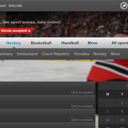
ard
Bets Info
 live sport scores, bets online!
Hockey
Basketball
Handball
More
All spor
ermany
Switzerland
Czech Republic
Slovakia
Norway
More
Click to expand
M
T
1
Click to expand
7
8
Click to expand
14
15