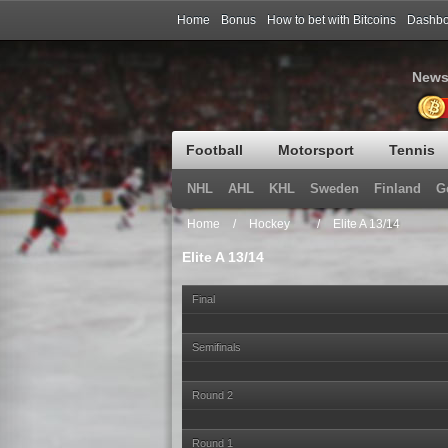
Home
Bonus
How to bet with Bitcoins
Dashbo
News,
Football
Motorsport
Tennis
NHL
AHL
KHL
Sweden
Finland
G
Home
/
Hockey
/
Elite A 13/14
Elite A 13/14
Final
Semifinals
Round 2
Round 1