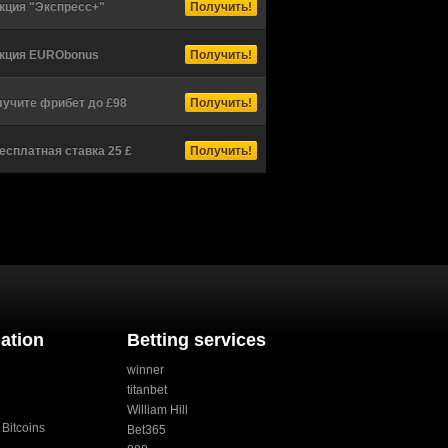
кция "Экспресс+"
Получить!
кция EURObonus
Получить!
учите фрибет до £98
Получить!
есплатная ставка 25 £
Получить!
gation
Betting services
winner
titanbet
William Hill
 Bitcoins
Bet365