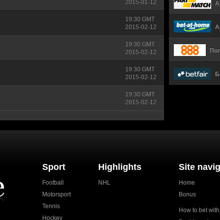
2015-01-12
А
19:30 GMT
2015-02-12
А
19:30 GMT
Пол
2015-02-12
19:30 GMT
Б
2015-02-12
19:30 GMT
2015-02-12
Sport
Highlights
Site navi
Football
NHL
Home
Motorsport
Bonus
Tennis
How to bet with
Hockey